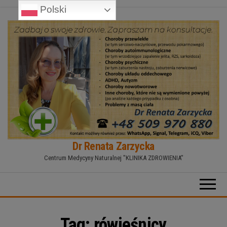
Polski
Przejdź
do
treści
Dr Renata Zarzycka
Centrum Medycyny Naturalnej "KLINIKA ZDROWIENIA"
Tag:
rówieśnicy