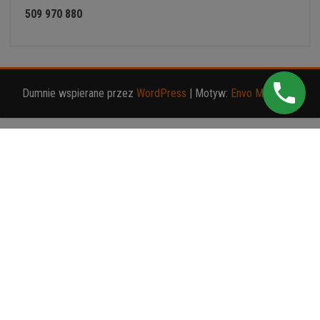
509 970 880
Dumnie wspierane przez
WordPress
|
Motyw:
Envo Magazine