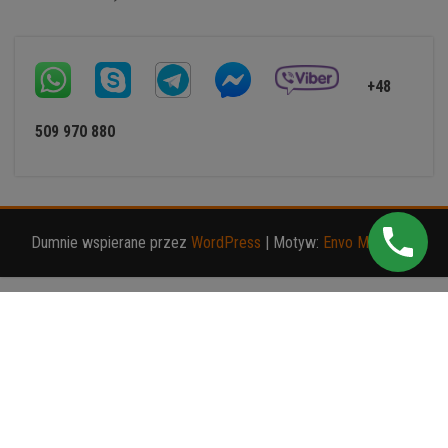
+48
509 970 880
Dumnie wspierane przez
WordPress
|
Motyw:
Envo Magazine