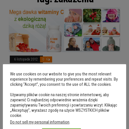
6 listopada 2012
0
W obronie witaminy C. Medycyna na
We use cookies on our website to give you the most relevant
złym kursie
experience by remembering your preferences and repeat visits. By
clicking “Accept”, you consent to the use of ALL the cookies.
przez
DR RENATA ZARZYCKA
„Zastanawiając się nad właściwą diagnozą przepisz tym
Używamy plików cookie na naszej stronie internetowej, aby
zapewnić Ci najbardziej odpowiednie wrażenia dzięki
czasem witaminę C” – dr Frederik R. Klenner, fascynat
zapamiętywaniu Twoich preferencji i powtarzaniu wizyt. Klikając
„Akceptuję”, wyrażasz zgodę na użycie WSZYSTKICH plików
działania witaminy C, dla…
cookie.
Do not sell my personal information
.