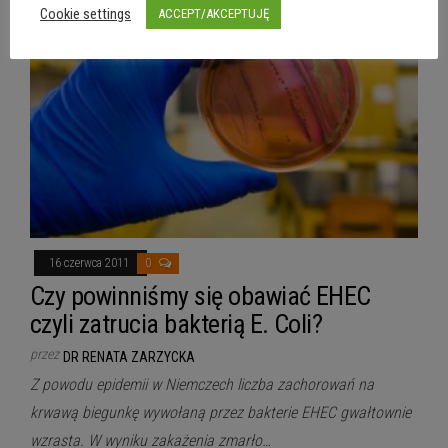
Cookie settings
ACCEPT/AKCEPTUJĘ
16 czerwca 2011
0
Czy powinniśmy się obawiać EHEC
czyli zatrucia bakterią E. Coli?
przez
DR RENATA ZARZYCKA
Z powodu epidemii w Niemczech liczba zachorowań na
krwawą biegunkę wywołaną przez bakterie EHEC gwałtownie
wzrasta. W wyniku zakażenia zmarło…