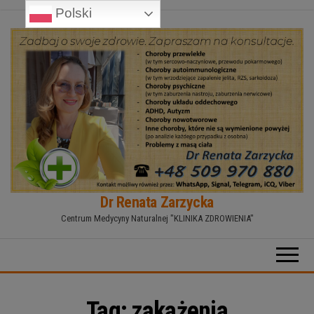
Polski
Przejdź
do
treści
Dr Renata Zarzycka
Centrum Medycyny Naturalnej "KLINIKA ZDROWIENIA"
Tag:
zakażenia